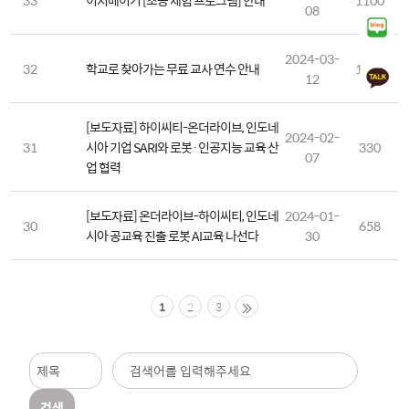
33
이지메이커 [초등 체험 프로그램] 안내
1100
08
2024-03-
32
학교로 찾아가는 무료 교사 연수 안내
1222
12
[보도자료] 하이씨티-온더라이브, 인도네
2024-02-
31
시아 기업 SARI와 로봇·인공지능 교육 산
330
07
업 협력
[보도자료] 온더라이브-하이씨티, 인도네
2024-01-
30
658
시아 공교육 진출 로봇 AI교육 나선다
30
1
2
3
검색