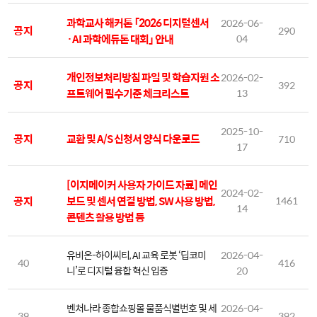
과학교사 해커톤 「2026 디지털센서
2026-06-
공지
290
·AI 과학에듀톤 대회」 안내
04
개인정보처리방침 파일 및 학습지원 소
2026-02-
공지
392
프트웨어 필수기준 체크리스트
13
2025-10-
공지
교환 및 A/S 신청서 양식 다운로드
710
17
[이지메이커 사용자 가이드 자료] 메인
2024-02-
공지
보드 및 센서 연결 방법, SW 사용 방법,
1461
14
콘텐츠 활용 방법 등
유비온-하이씨티, AI 교육 로봇 ‘딥코미
2026-04-
40
416
니’로 디지털 융합 혁신 입증
20
벤처나라 종합쇼핑몰 물품식별번호 및 세
2026-04-
39
392