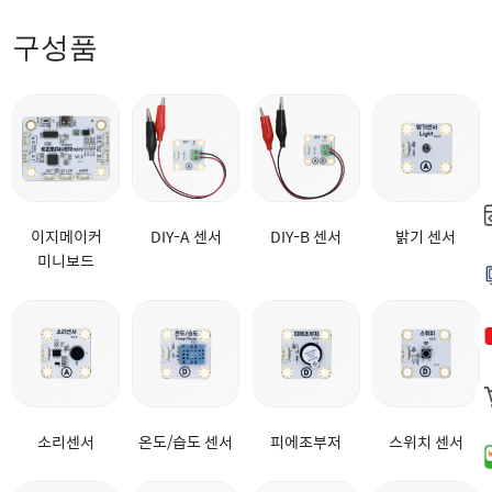
구성품
이지메이커
DIY-A 센서
DIY-B 센서
밝기 센서
미니보드
소리센서
온도/습도 센서
피에조부저
스위치 센서