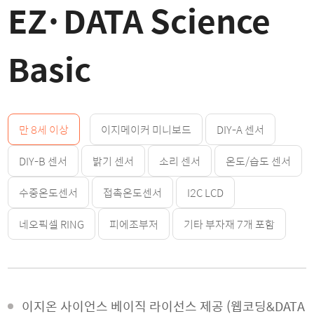
EZ·DATA Science
Basic
만 8세 이상
이지메이커 미니보드
DIY-A 센서
DIY-B 센서
밝기 센서
소리 센서
온도/습도 센서
수중온도센서
접촉온도센서
I2C LCD
네오픽셀 RING
피에조부저
기타 부자재 7개 포함
이지온 사이언스 베이직 라이선스 제공 (웹코딩&DATA