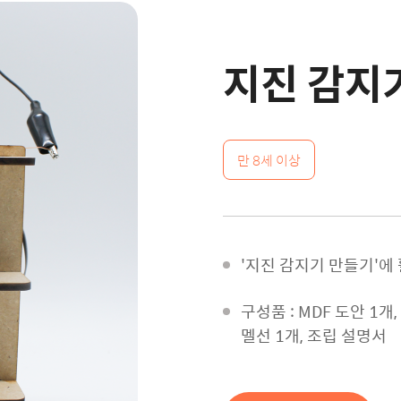
지진 감지
만 8세 이상
'지진 감지기 만들기'에
구성품 : MDF 도안 1개
멜선 1개, 조립 설명서